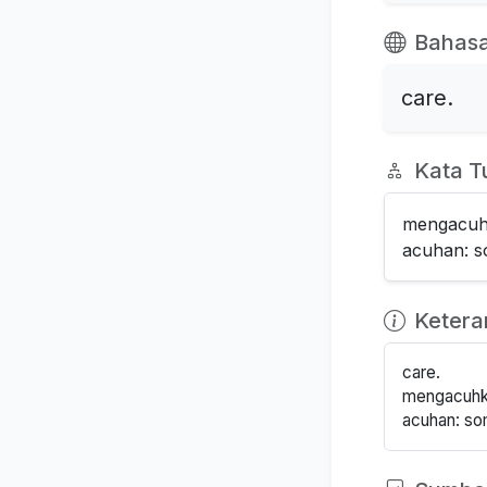
Bahasa
care.
Kata T
mengacuhk
acuhan: so
Keter
care.
mengacuhka
acuhan: som