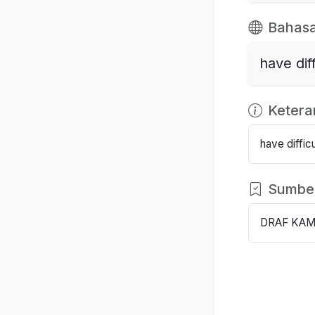
Bahasa
have dif
Keter
have diffic
Sumbe
DRAF KAM