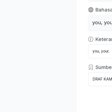
Bahasa
you, you
Keter
you, your.
Sumbe
DRAF KAM